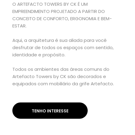
O ARTEFACTO TOWERS BY CK É UM
EMPREENDIMENTO PROJETADO A PARTIR DO
CONCEITO DE CONFORTO, ERGONOMIA E BEM-
ESTAR.
Aqui, a arquitetura é sua aliada para você
desfrutar de todos os espaços com sentido,
identidade e propósito.
Todos os ambientes das áreas comuns do
Artefacto Towers by CK são decorados e
equipados com mobiliário da grife Artefacto.
TENHO INTERESSE