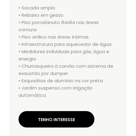
• Sacada ampla
• Rebaixo em gesso
• Piso porcelanato 84x84 nas áreas
comuns
• Piso vinílico nas áreas íntimas
• Infraestrutura para aquecedor de água
• Medidores individuais para gás, água e
energia
• Churrasqueira à carvão com sistema de
exaustão por dumper
• Esquadrias de alumínio na cor preta
• Jardim suspenso com irrigação
automática
TENHO INTERESSE